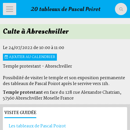
20 tableaux de Pascal Poirot
Accueil
Culte à Abreschviller
Livre d'or
Agenda
Le 24/07/2022
de 10:00
à 11:00
AJOUTER AU CALENDRIER
Livre d'or du temple
Temple protestant - Abreschviller
Possibilité de visiter le temple et son exposition permanente
des tableaux de Pascal Poirot après le servive vers 11h.
Temple protestant
en face du 128 rue Alexandre Chatrian,
57560 Abreschviller Moselle France
VISITE GUIDÉE
Les tableaux de Pascal Poirot