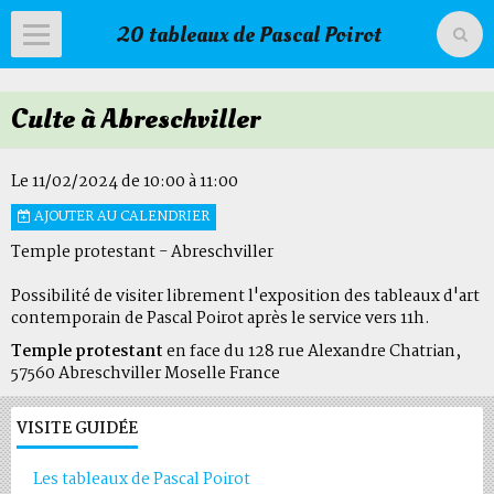
20 tableaux de Pascal Poirot
Accueil
Culte à Abreschviller
Livre d'or
Agenda
Le 11/02/2024
de 10:00
à 11:00
AJOUTER AU CALENDRIER
Livre d'or du temple
Temple protestant - Abreschviller
Possibilité de visiter librement l'exposition des tableaux d'art
contemporain de Pascal Poirot après le service vers 11h.
Temple protestant
en face du 128 rue Alexandre Chatrian,
57560 Abreschviller Moselle France
VISITE GUIDÉE
Les tableaux de Pascal Poirot