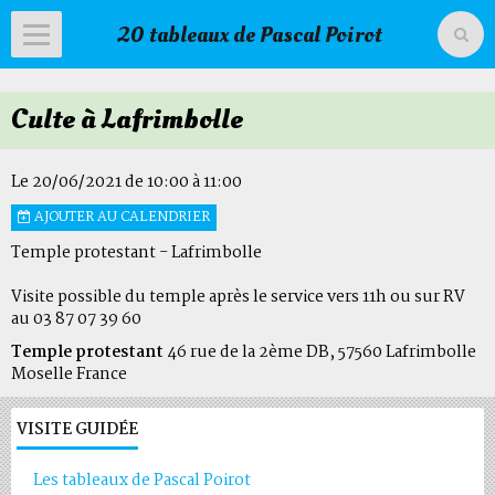
20 tableaux de Pascal Poirot
Accueil
Culte à Lafrimbolle
Livre d'or
Agenda
Le 20/06/2021
de 10:00
à 11:00
AJOUTER AU CALENDRIER
Livre d'or du temple
Temple protestant - Lafrimbolle
Visite possible du temple après le service vers 11h ou sur RV
au 03 87 07 39 60
Temple protestant
46 rue de la 2ème DB, 57560 Lafrimbolle
Moselle France
VISITE GUIDÉE
Les tableaux de Pascal Poirot