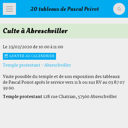
20 tableaux de Pascal Poirot
Accueil
Culte à Abreschviller
Livre d'or
Agenda
Le 23/02/2020
de 10:00
à 11:00
AJOUTER AU CALENDRIER
Livre d'or du temple
Temple protestant - Abreschviller
Visite possible du temple et de son exposition des tableaux
de Pascal Poirot après le service vers 11 h ou sur RV au 03 87 07
39 60.
Temple protestant
128 rue Chatrian, 57560 Abreschviller