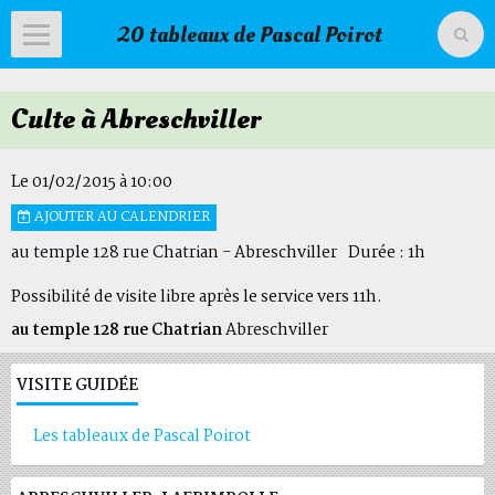
20 tableaux de Pascal Poirot
Accueil
Culte à Abreschviller
Livre d'or
Agenda
Le 01/02/2015
à 10:00
AJOUTER AU CALENDRIER
Livre d'or du temple
au temple 128 rue Chatrian - Abreschviller
Durée : 1h
Possibilité de visite libre après le service vers 11h.
au temple 128 rue Chatrian
Abreschviller
VISITE GUIDÉE
Les tableaux de Pascal Poirot