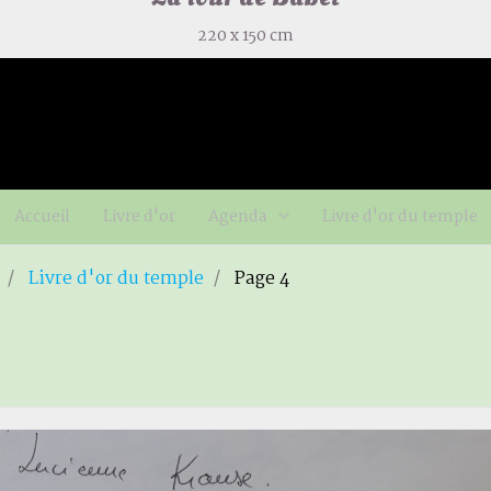
220 x 150 cm
Accueil
Livre d'or
Agenda
Livre d'or du temple
Livre d'or du temple
Page 4