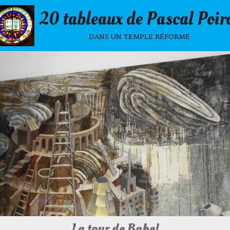
20 tableaux de Pascal Poir
dans un temple réformé
La tour de Babel